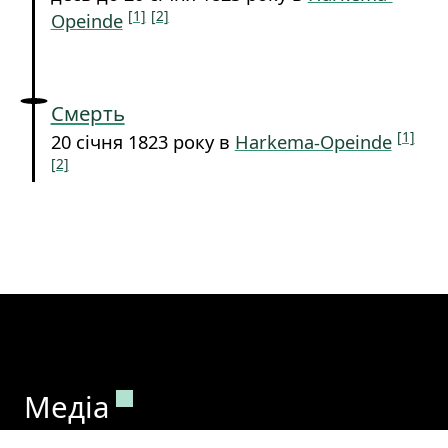
[1]
[2]
Opeinde
Смерть
[1]
20 січня 1823 року в
Harkema-Opeinde
[2]
Постійне посилання на цей ро
Медіа