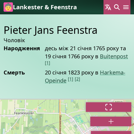
Skip to main content
Lankester & Feenstra
Pieter Jans Feenstra
Чоловік
Народження
десь між 21 січня 1765 року та
19 січня 1766 року в
Buitenpost
[1]
Смерть
20 січня 1823 року в
Harkema-
[1]
[2]
Opeinde