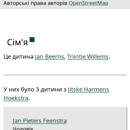
Авторські права авторів
OpenStreetMap
Постійне посилання на цей розд
Сім'я
Це дитина
Jan Beerns
,
Trijntje Willems
.
У них було 3 дитини з
Jitske Harmens
Hoekstra
.
Jan Pieters Feenstra
Чоловік