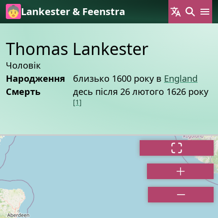
Skip to main content
Lankester & Feenstra
Thomas Lankester
Чоловік
Народження
близько 1600 року в
England
Смерть
десь після 26 лютого 1626 року
[1]