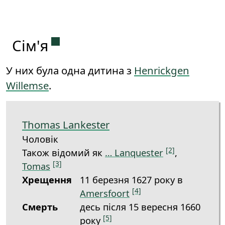
Постійне посилання на цей розд
Сім'я
У них була одна дитина з
Henrickgen
Willemse
.
Thomas Lankester
Чоловік
[2]
Також відомий як
… Lanquester
,
[3]
Tomas
Хрещення
11 березня 1627 року в
[4]
Amersfoort
Смерть
десь після 15 вересня 1660
[5]
року