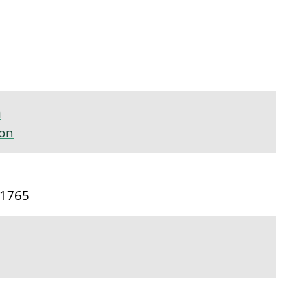
ink naar dit onderdeel.
n
on
 1765