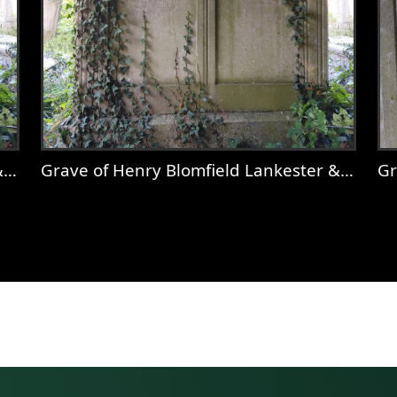
n
Grave of Henry Blomfield Lankester & Deborah Wolton
Gr
ankester & Deborah Wolton
View
Grave of Henry Blomfield Lankeste
V