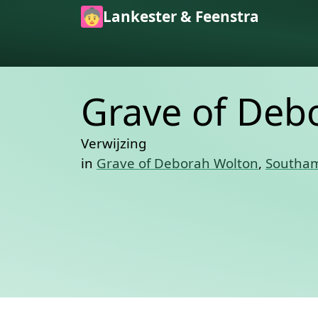
Skip to main content
Lankester & Feenstra
Grave of Deb
Verwijzing
in
Grave of Deborah Wolton
,
Southam